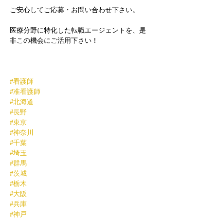
ご安心してご応募・お問い合わせ下さい。
医療分野に特化した転職エージェントを、是
非この機会にご活用下さい！
#看護師
#准看護師
#北海道
#長野
#東京
#神奈川
#千葉
#埼玉
#群馬
#茨城
#栃木
#大阪
#兵庫
#神戸