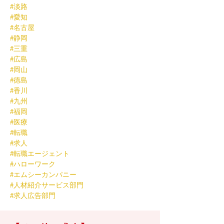
#淡路
#愛知
#名古屋
#静岡
#三重
#広島
#岡山
#徳島
#香川
#九州
#福岡
#医療
#転職
#求人
#転職エージェント
#ハローワーク
#エムシーカンパニー
#人材紹介サービス部門
#求人広告部門