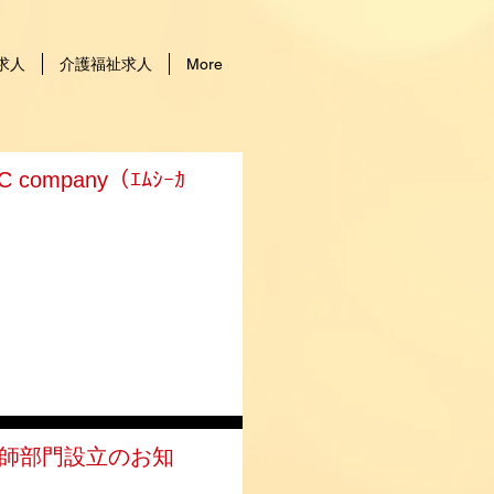
求人
介護福祉求人
More
mpany（ｴﾑｼｰｶ
）看護師部門設立のお知