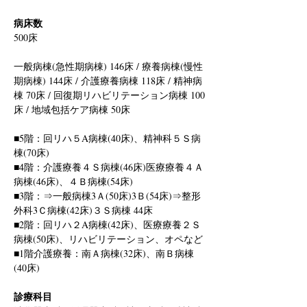
病床数
500床
一般病棟(急性期病棟) 146床 / 療養病棟(慢性
期病棟) 144床 / 介護療養病棟 118床 / 精神病
棟 70床 / 回復期リハビリテーション病棟 100
床 / 地域包括ケア病棟 50床
■5階：回リハ５A病棟(40床)、精神科５Ｓ病
棟(70床)
■4階：介護療養４Ｓ病棟(46床)医療療養４Ａ
病棟(46床)、４Ｂ病棟(54床)
■3階：⇒一般病棟3Ａ(50床)3Ｂ(54床)⇒整形
外科3Ｃ病棟(42床)３Ｓ病棟 44床
■2階：回リハ２A病棟(42床)、医療療養２Ｓ
病棟(50床)、リハビリテーション、オペなど
■1階介護療養：南Ａ病棟(32床)、南Ｂ病棟
(40床)
診療科目