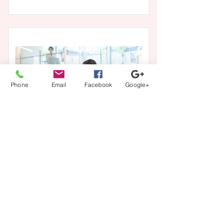
東京都町田市
Phone
Email
Facebook
Google+
正看護師 【正社員・夜勤あり】
​法人名
医療法人社団幸隆会
多摩丘陵病院
給与
月収： 320,000円〜