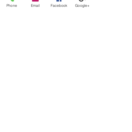
Phone
Email
Facebook
Google+
【登録から就業までの流れ】
当社担当者が、あなたのキャリアの方向性に沿ってフル
サポート。
カウンセリング、案件紹介から、ご本人では切り出しに
くい条件交渉などもさせて頂きます。