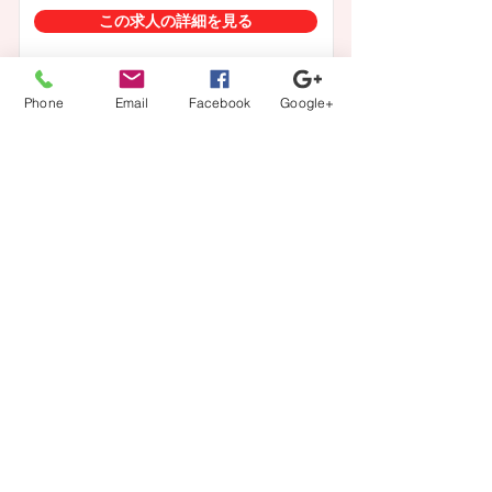
この求人の詳細を見る
Phone
Email
Facebook
Google+
一覧に戻る
【登録から就業までの流れ】
当社担当者が、あなたのキャリアの方向性に沿ってフル
サポート。
カウンセリング、案件紹介から、ご本人では切り出しに
くい条件交渉などもさせて頂きます。