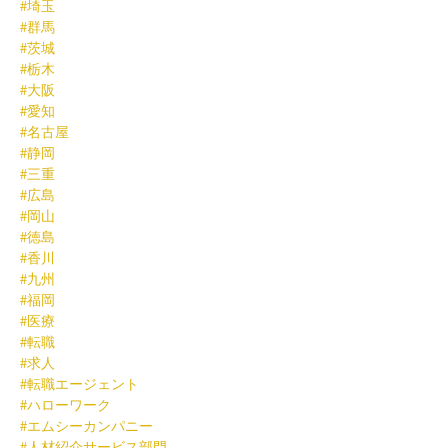
#埼玉
#群馬
#茨城
#栃木
#大阪
#愛知
#名古屋
#静岡
#三重
#広島
#岡山
#徳島
#香川
#九州
#福岡
#医療
#転職
#求人
#転職エージェント
#ハローワーク
#エムシーカンパニー
#人材紹介サービス部門