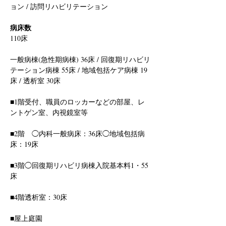
ョン / 訪問リハビリテーション
病床数
110床
一般病棟(急性期病棟) 36床 / 回復期リハビリ
テーション病棟 55床 / 地域包括ケア病棟 19
床 / 透析室 30床
■1階受付、職員のロッカーなどの部屋、レ
ントゲン室、内視鏡室等
■2階　◯内科一般病床：36床◯地域包括病
床：19床
■3階◯回復期リハビリ病棟入院基本料1・55
床
■4階透析室：30床
■屋上庭園