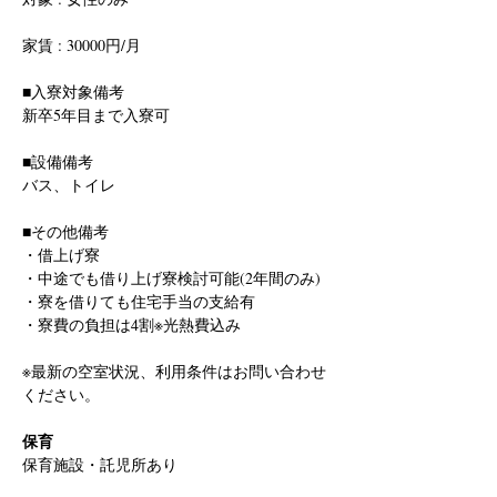
家賃 : 30000円/月
■入寮対象備考
新卒5年目まで入寮可
■設備備考
バス、トイレ
■その他備考
・借上げ寮
・中途でも借り上げ寮検討可能(2年間のみ)
・寮を借りても住宅手当の支給有
・寮費の負担は4割※光熱費込み
※最新の空室状況、利用条件はお問い合わせ
ください。
保育
保育施設・託児所あり