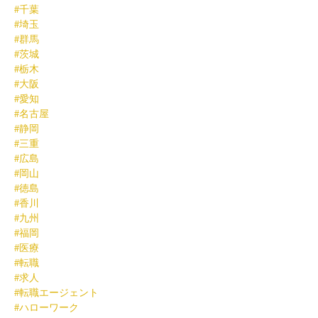
#千葉
#埼玉
#群馬
#茨城
#栃木
#大阪
#愛知
#名古屋
#静岡
#三重
#広島
#岡山
#徳島
#香川
#九州
#福岡
#医療
#転職
#求人
#転職エージェント
#ハローワーク