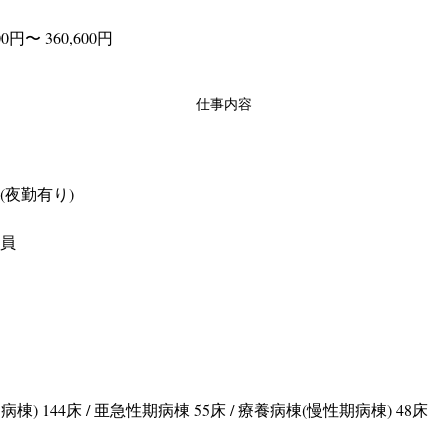
0円〜 360,600円
仕事内容
(夜勤有り)
社員
) 144床 / 亜急性期病棟 55床 / 療養病棟(慢性期病棟) 48床