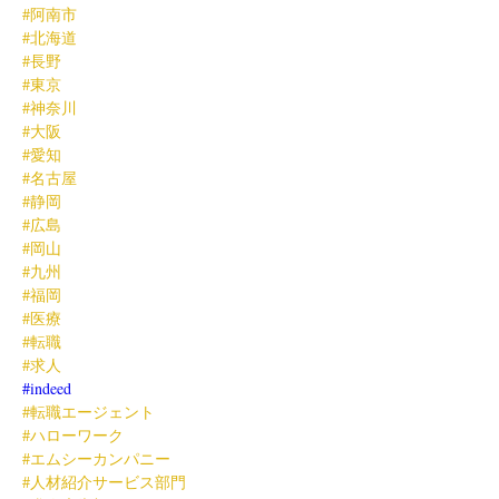
#阿南市
#北海道
#長野
#東京
#神奈川
#大阪
#愛知
#名古屋
#静岡
#広島
#岡山
#九州
#福岡
#医療
#転職
#求人
#indeed
#転職エージェント
#ハローワーク
#エムシーカンパニー
#人材紹介サービス部門