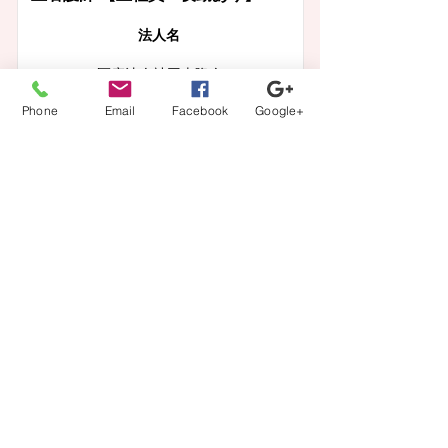
​法人名
医療法人社団幸隆会
多摩丘陵病院
Phone
Email
Facebook
Google+
給与
月収： 320,000円〜
この求人の詳細を見る
一覧に戻る
【登録から就業までの流れ】
当社担当者が、あなたのキャリアの方向性に沿ってフル
サポート。