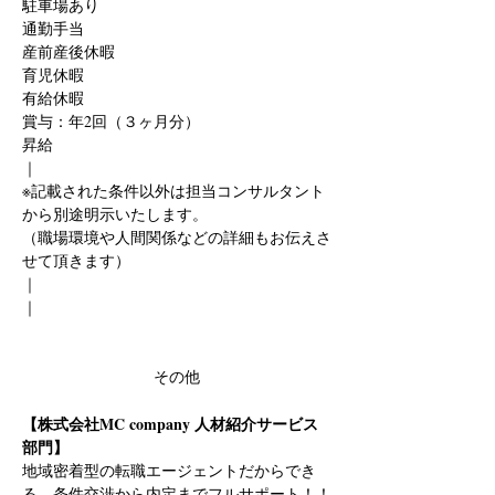
駐車場あり
通勤手当
産前産後休暇
育児休暇
有給休暇
賞与：年2回（３ヶ月分）
昇給
｜
※記載された条件以外は担当コンサルタント
から別途明示いたします。
（職場環境や人間関係などの詳細もお伝えさ
せて頂きます）
｜
｜
その他
【株式会社MC company 人材紹介サービス
部門】
地域密着型の転職エージェントだからでき
る、条件交渉から内定までフルサポート！！