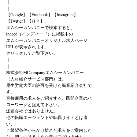
｜
｜
【Google】【Facebook】【Instagram】
【Twitter】【ＨＰ】
エムシーカンパニーで検索すると、
indeed（インディード）に掲載中の
エムシーカンパニーオリジナル求人ページ
URLが表示されます。
クリックしてご覧下さい。
｜
｜
株式会社MCcompanyエムシーカンパニー
（人材紹介サービス部門）は、
厚生労働大臣の許可を受けた職業紹介会社で
す。
直接雇用の求人をご紹介する、民間企業のハ
ローワークと捉えて下さい。
派遣会社ではありません。
他の転職エージェントや転職サイトとは違
い、
ご希望条件からかけ離れた求人をご案内した
り、押しつけるような事はございません。