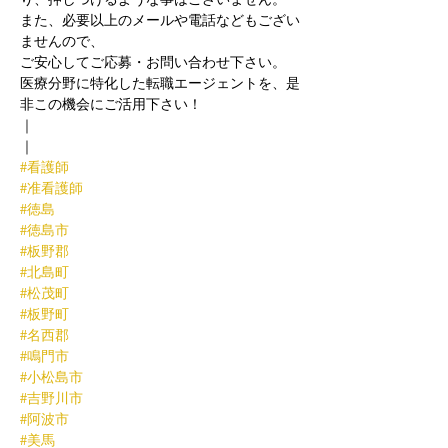
また、必要以上のメールや電話などもござい
ませんので、
ご安心してご応募・お問い合わせ下さい。
医療分野に特化した転職エージェントを、是
非この機会にご活用下さい！
｜
｜
#看護師
#准看護師
#徳島
#徳島市
#板野郡
#北島町
#松茂町
#板野町
#名西郡
#鳴門市
#小松島市
#吉野川市
#阿波市
#美馬