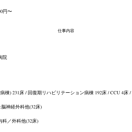
00円〜
仕事内容
病院
) 231床 / 回復期リハビリテーション病棟 192床 / CCU 4床 / 
:脳神経外科他(32床)
内科／外科他(32床)