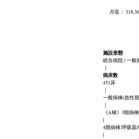
月収： 318,3
施設形態
総合病院 / 一般
｜
病床数
451床
｜
一般病棟(急性期病棟
｜
《A棟》3階病棟
|
4階病棟:呼吸器
|