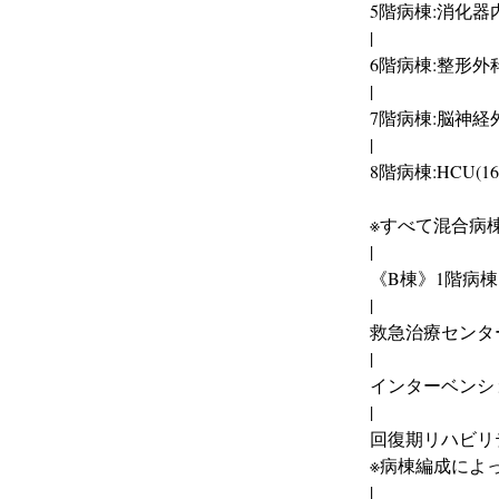
5階病棟:消化器
|
6階病棟:整形外
|
7階病棟:脳神経外
|
8階病棟:HCU(16
※すべて混合病
|
《B棟》1階病棟
|
救急治療センター
|
インターベンシ
|
回復期リハビリ
※病棟編成によ
|