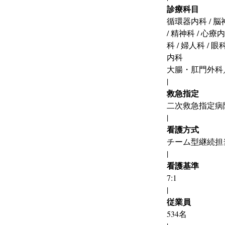
診療科目
循環器内科 / 脳神
/ 精神科 / 心療
科 / 婦人科 / 
内科
大腸・肛門外科
|
救急指定
二次救急指定病
|
看護方式
チーム型継続担
|
看護基準
7:1
|
従業員
534名