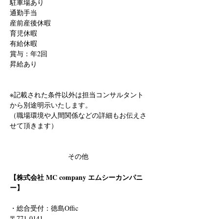
駐車場あり
通勤手当
産前産後休暇
育児休暇
有給休暇
賞与：年2回
昇給あり
※記載された条件以外は担当コンサルタント
から別途明示いたします。
（職場環境や人間関係などの詳細もお伝えさ
せて頂きます）
その他
【株式会社 MC company エムシーカンパニ
ー】
・総合受付：徳島Offic　
〒771-0141