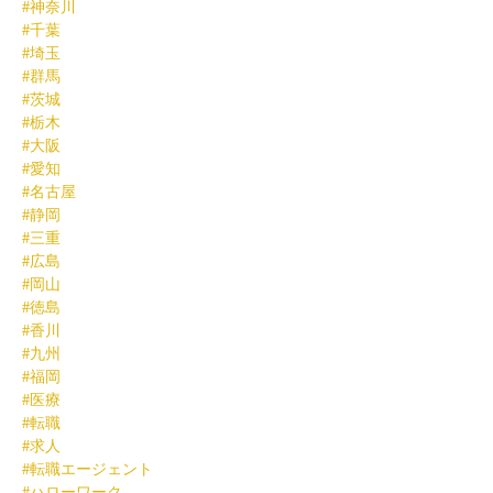
#神奈川
#千葉
#埼玉
#群馬
#茨城
#栃木
#大阪
#愛知
#名古屋
#静岡
#三重
#広島
#岡山
#徳島
#香川
#九州
#福岡
#医療
#転職
#求人
#転職エージェント
#ハローワーク