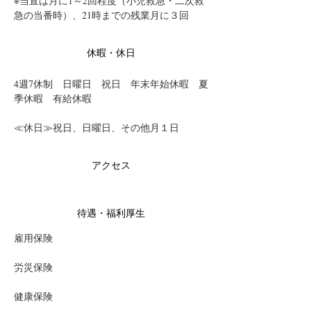
※当直は月に1～2回程度（小児救急・二次救
急の当番時）、21時までの残業月に３回
休暇・休日
4週7休制　日曜日　祝日　年末年始休暇　夏
季休暇　有給休暇
≪休日≫祝日、日曜日、その他月１日
アクセス
待遇・福利厚生
雇用保険
労災保険
健康保険