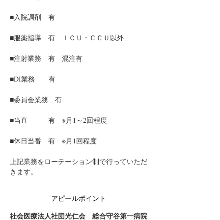
■入院調剤　有　
■服薬指導　有　ＩＣＵ・ＣＣＵ以外
■注射業務　有　混注有
■DI業務　　有
■委員会業務　有
■当直　　　有　※月1～2回程度
■休日当番　有　※月1回程度
上記業務をローテーション制で行っていただ
きます。
アピールポイント
社会医療法人社団光仁会　総合守谷第一病院