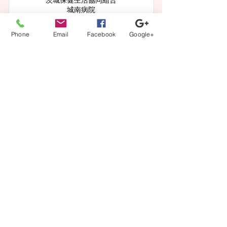
茨城保健生活協同組合
城南病院
Phone
Email
Facebook
Google+
給与
【月収】26.7万円～45.9万円程度
この求人の詳細を見る
一覧に戻る
【登録から就業までの流れ】
当社担当者が、あなたのキャリアの方向性に沿ってフル
サポート。
カウンセリング、案件紹介から、ご本人では切り出しに
くい条件交渉などもさせて頂きます。