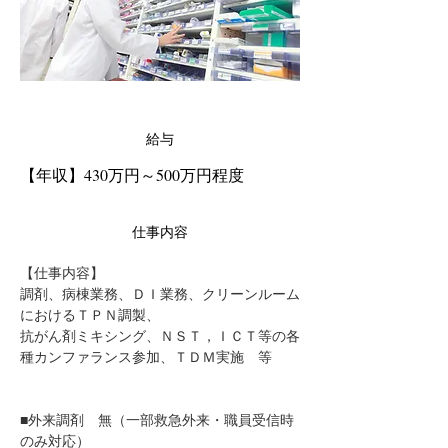
給与
【年収】430万円～500万円程度
仕事内容
【仕事内容】
調剤、病棟業務、ＤＩ業務、クリーンルーム
におけるＴＰＮ調製、
抗がん剤ミキシング、ＮＳＴ，ＩＣＴ等の各
種カンファランス参加、ＴＤＭ実施　等
■外来調剤　無（一部救急外来・職員受信時
のみ対応）