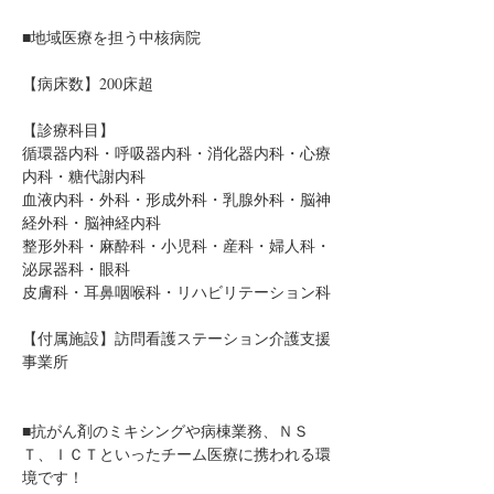
■地域医療を担う中核病院
【病床数】200床超
【診療科目】
循環器内科・呼吸器内科・消化器内科・心療
内科・糖代謝内科
血液内科・外科・形成外科・乳腺外科・脳神
経外科・脳神経内科
整形外科・麻酔科・小児科・産科・婦人科・
泌尿器科・眼科
皮膚科・耳鼻咽喉科・リハビリテーション科
【付属施設】訪問看護ステーション介護支援
事業所
■抗がん剤のミキシングや病棟業務、ＮＳ
Ｔ、ＩＣＴといったチーム医療に携われる環
境です！