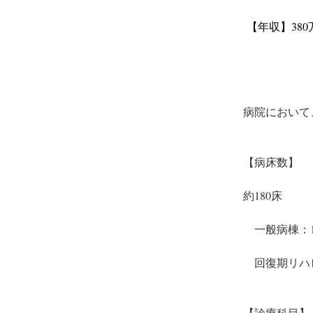
【年収】380
病院において
【病床数】
約180床
　一般病棟：1
　回復期リハ
【診療科目】