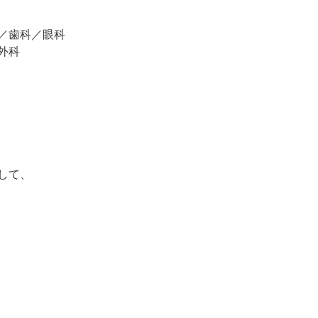
／歯科／眼科
外科
して、