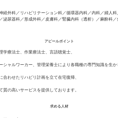
神経外科／リハビリテーション科／循環器内科／内科／婦人科
／泌尿器科／形成外科／皮膚科／腎臓内科（透析）／麻酔科／
アピールポイント
理学療法士、作業療法士、言語聴覚士、
ーシャルワーカー、管理栄養士により各職種の専門知識を生か
に合わせたリハビリ計画を立て在宅復帰、
て質の高いサービスを提供しております。
求める人材