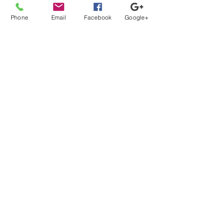
一覧に戻る
Phone
Email
Facebook
Google+
【登録から就業までの流れ】
当社担当者が、あなたのキャリアの方向性に沿ってフル
サポート。
カウンセリング、案件紹介から、ご本人では切り出しに
くい条件交渉などもさせて頂きます。