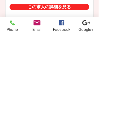
この求人の詳細を見る
Phone
Email
Facebook
Google+
一覧に戻る
【登録から就業までの流れ】
当社担当者が、あなたのキャリアの方向性に沿ってフル
サポート。
カウンセリング、案件紹介から、ご本人では切り出しに
くい条件交渉などもさせて頂きます。