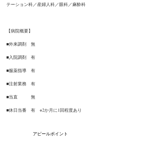
テーション科／産婦人科／眼科／麻酔科
【病院概要】
■外来調剤　無　
■入院調剤　有
■服薬指導　有
■注射業務　有
■当直　　　無
■休日当番　有　※2か月に1回程度あり
アピールポイント