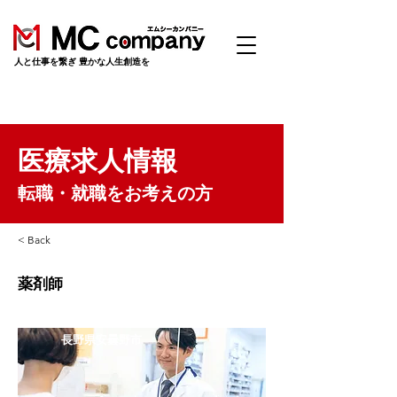
​人と仕事を繋ぎ 豊かな人生創造を
医療求人情報
転職・就職をお考えの方
< Back
薬剤師
長野県安曇野市