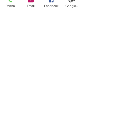
給与
Phone
Email
Facebook
Google+
【月収】26.7万円～45.9万円程度
この求人の詳細を見る
一覧に戻る
【登録から就業までの流れ】
当社担当者が、あなたのキャリアの方向性に沿ってフル
サポート。
カウンセリング、案件紹介から、ご本人では切り出しに
くい条件交渉などもさせて頂きます。