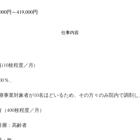
00円～419,000円
仕事内容
(10枚程度／月)
00％、
療事業対象者が10名ほどいるため、その方々のみ院内で調剤し
（400枚程度／月）
齢層：高齢者
導：無