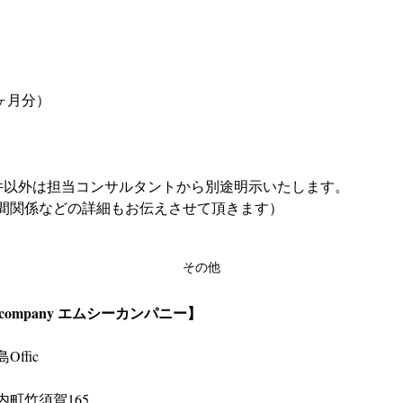
ヶ月分）
件以外は担当コンサルタントから別途明示いたします。
間関係などの詳細もお伝えさせて頂きます）
その他
company エムシーカンパニー】
ffic　
町竹須賀165