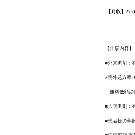
【月収】275,0
【仕事内容】
■外来調剤：有
※院外処方率1
　無料低額診
■入院調剤：有
■患者様の年
■病棟服薬指