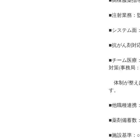
■注射業務：
■システム面
■抗がん剤対
■チーム医療
対策(事務局：
　体制が整え
す。　　　　
■他職種連携
■薬剤備蓄数
■施設基準：