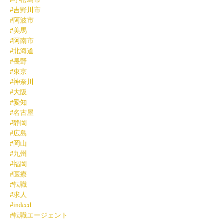
#吉野川市
#阿波市
#美馬
#阿南市
#北海道
#長野
#東京
#神奈川
#大阪
#愛知
#名古屋
#静岡
#広島
#岡山
#九州
#福岡
#医療
#転職
#求人
#indeed
#転職エージェント