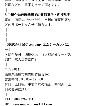
対応などのご提案をさせて頂きます。
｜
3.ご紹介先医療機関での書類選考・面接見学
事前に面接先での交渉や、当日の面接同席な
どのサポートをさせて頂きます。
｜
｜
｜
【株式会社 MC company エムシーカンパニ
ー】
・総合受付：徳島Offic　（人材紹介サービス
部門・求人広告部門）
｜
〒771-0141
徳島県徳島市川内町竹須賀165
営業時間：9：00～18：00
休日：土日祝（事前予約の場合、時間外・土
日の登録面談可）
｜
088-676-3111
TEL：
www.mc-company1111.com
HP：