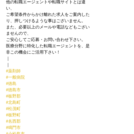
他の転職エージェントや転職サイトとは違
い、
ご希望条件からかけ離れた求人をご案内した
り、押しつけるような事はございません。
また、必要以上のメールや電話などもござい
ませんので、
ご安心してご応募・お問い合わせ下さい。
医療分野に特化した転職エージェントを、是
非この機会にご活用下さい！
｜
｜
#薬剤師
#一般病院
#徳島
#徳島市
#板野郡
#北島町
#松茂町
#板野町
#名西郡
#鳴門市
#小松島市