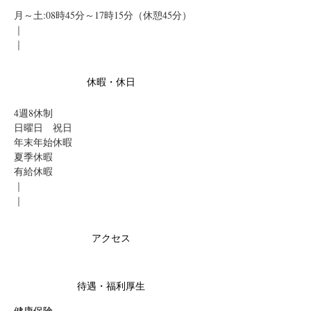
月～土:08時45分～17時15分（休憩45分）
｜
｜
休暇・休日
4週8休制　
日曜日　祝日　
年末年始休暇　
夏季休暇　
有給休暇
｜
｜
アクセス
待遇・福利厚生
健康保険