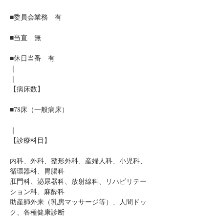
■委員会業務　有
■当直　無
■休日当番　有
｜
｜
【病床数】
■78床（一般病床）
｜
【診療科目】
内科、外科、整形外科、産婦人科、小児科、
循環器科、胃腸科
肛門科、泌尿器科、放射線科、リハビリテー
ション科、麻酔科
助産師外来（乳房マッサージ等）、人間ドッ
ク、各種健康診断