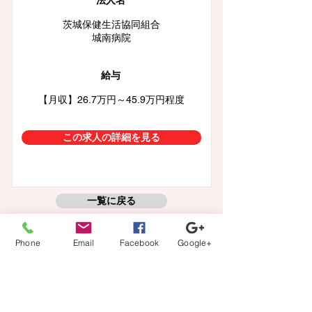
法人名
茨城保健生活協同組合
城南病院
給与
【月収】26.7万円～45.9万円程度
この求人の詳細を見る
一覧に戻る
Phone
Email
Facebook
Google+
【登録から就業までの流れ】
当社担当者が、あなたのキャリアの方向性に沿ってフル
サポート。
カウンセリング、案件紹介から、ご本人では切り出しに