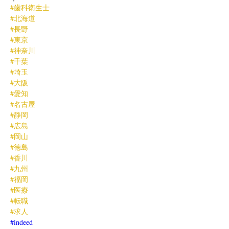
#歯科衛生士
#北海道
#長野
#東京
#神奈川
#千葉
#埼玉
#大阪
#愛知
#名古屋
#静岡
#広島
#岡山
#徳島
#香川
#九州
#福岡
#医療
#転職
#求人
#indeed