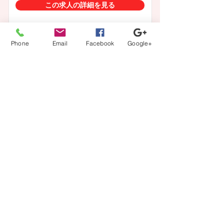
この求人の詳細を見る
Phone
Email
Facebook
Google+
一覧に戻る
【登録から就業までの流れ】
当社担当者が、あなたのキャリアの方向性に沿ってフル
サポート。
カウンセリング、案件紹介から、ご本人では切り出しに
くい条件交渉などもさせて頂きます。