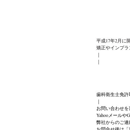
平成17年2月
矯正やインプラ
｜
｜
歯科衛生士免許
｜
お問い合わせを
Yahooメール
弊社からのご連
お問合せ後は「