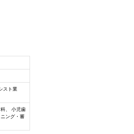
シスト業
歯科、 小児歯
トニング・審