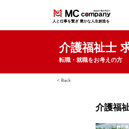
​人と仕事を繋ぎ 豊かな人生創造を
介護福祉士 
転職・就職をお考えの方
< Back
介護福
静岡県