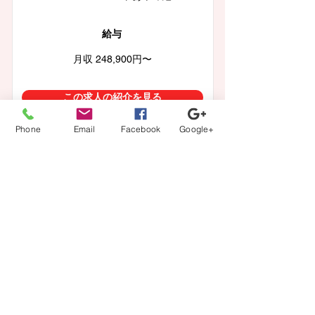
給与
月収 248,900円〜
この求人の紹介を見る
Phone
Email
Facebook
Google+
一覧に戻る
【登録から就業までの流れ】
当社担当者が、あなたのキャリアの方向性に沿ってフル
サポート。
カウンセリング、案件紹介から、ご本人では切り出しに
くい条件交渉などもさせて頂きます。