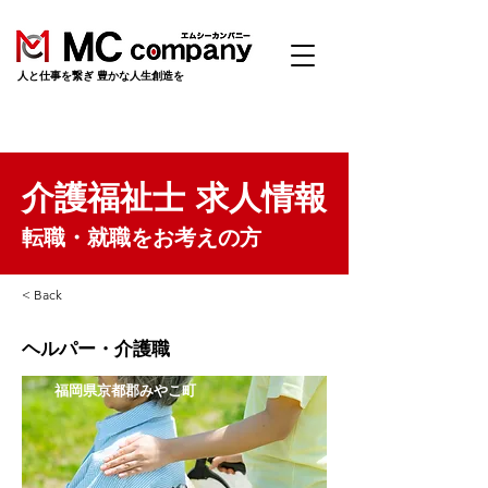
​人と仕事を繋ぎ 豊かな人生創造を
介護福祉士 求人情報
転職・就職をお考えの方
< Back
ヘルパー・介護職
福岡県京都郡みやこ町