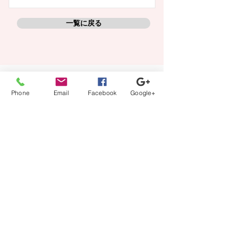
一覧に戻る
【登録から就業までの流れ】
Phone
Email
Facebook
Google+
当社担当者が、あなたのキャリアの方向性に沿ってフル
サポート。
カウンセリング、案件紹介から、ご本人では切り出しに
くい条件交渉などもさせて頂きます。