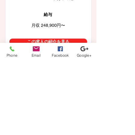
給与
月収 248,900円〜
この求人の紹介を見る
Phone
Email
Facebook
Google+
一覧に戻る
【登録から就業までの流れ】
当社担当者が、あなたのキャリアの方向性に沿ってフル
サポート。
カウンセリング、案件紹介から、ご本人では切り出しに
くい条件交渉などもさせて頂きます。