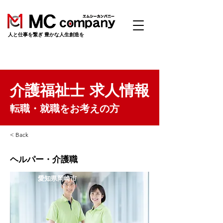
​人と仕事を繋ぎ 豊かな人生創造を
介護福祉士 求人情報
転職・就職をお考えの方
< Back
ヘルパー・介護職
愛知県岡崎市