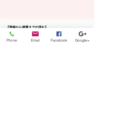
【登録から就業までの流れ】
当社担当者が、あなたのキャリアの方向性に沿ってフル
サポート。
Phone
Email
Facebook
Google+
カウンセリング、案件紹介から、ご本人では切り出しに
くい条件交渉などもさせて頂きます。