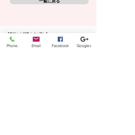
一覧に戻る
【登録から就業までの流れ】
当社担当者が、あなたのキャリアの方向性に沿ってフル
Phone
Email
Facebook
Google+
サポート。
カウンセリング、案件紹介から、ご本人では切り出しに
くい条件交渉などもさせて頂きます。