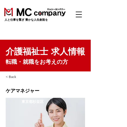
​人と仕事を繋ぎ 豊かな人生創造を
介護福祉士 求人情報
転職・就職をお考えの方
< Back
ケアマネジャー
東京都杉並区