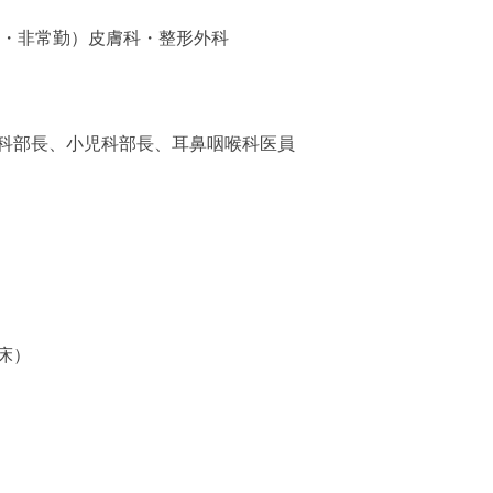
勤・非常勤）皮膚科・整形外科
科部長、小児科部長、耳鼻咽喉科医員
5床）