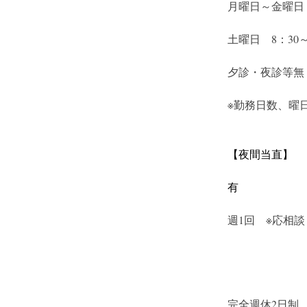
月曜日～金曜日　
土曜日　8：30～
夕診・夜診等無
※勤務日数、曜
【夜間当直】
有
週1回　※応相談
完全週休2日制