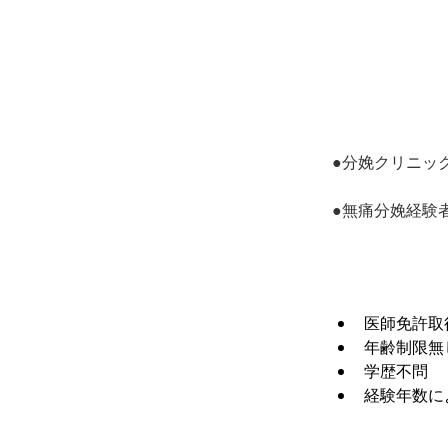
●分娩クリニッ
●無痛分娩経験
医師免許取
年齢制限無
学歴不問
経験年数に