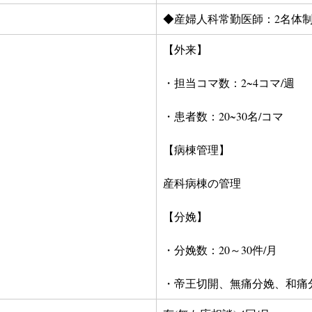
◆産婦人科常勤医師：2名体
【外来】
・担当コマ数：2~4コマ/週
・患者数：20~30名/コマ
【病棟管理】
産科病棟の管理
【分娩】
・分娩数：20～30件/月
・帝王切開、無痛分娩、和痛