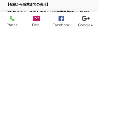
【登録から就業までの流れ】
当社担当者が、あなたのキャリアの方向性に沿ってフル
サポート。
カウンセリング、案件紹介から、ご本人では切り出しに
Phone
Email
Facebook
Google+
くい条件交渉などもさせて頂きます。