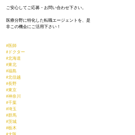
ご安心してご応募・お問い合わせ下さい。
医療分野に特化した転職エージェントを、是
非この機会にご活用下さい！
#医師
#ドクター
#北海道
#東北
#福島
#北信越
#長野
#東京
#神奈川
#千葉
#埼玉
#群馬
#茨城
#栃木
#大阪