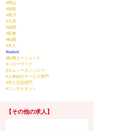
#岡山
#徳島
#香川
#九州
#福岡
#医療
#転職
#求人
#indeed
#転職エージェント
#ハローワーク
#エムシーカンパニー
#人材紹介サービス部門
#求人広告部門
#コンサルタント
【その他の求人】