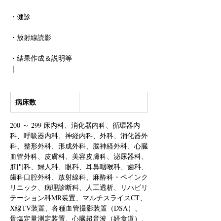
・健診
・放射線読影
・結果作成＆説明等
｜
病床数
200 ～ 299 床内科、消化器内科、循環器内
科、呼吸器内科、神経内科、外科、消化器外
科、整形外科、形成外科、脳神経外科、心臓
血管外科、皮膚科、美容皮膚科、泌尿器科、
肛門科、婦人科、眼科、耳鼻咽喉科、歯科、
歯科口腔外科、放射線科、麻酔科・ペインク
リニック、病理診断科、人工透析、リハビリ
テーション科MR装置、マルチスライスCT、
X線TV装置、各種血管撮影装置（DSA）、
骨塩定量測定装置、心臓超音波（経食道）、