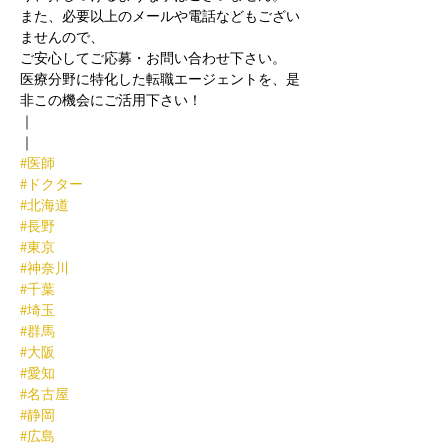
また、必要以上のメールや電話などもござい
ませんので、
ご安心してご応募・お問い合わせ下さい。
医療分野に特化した転職エージェントを、是
非この機会にご活用下さい！
｜
｜
#医師
#ドクター
#北海道
#長野
#東京
#神奈川
#千葉
#埼玉
#群馬
#大阪
#愛知
#名古屋
#静岡
#広島