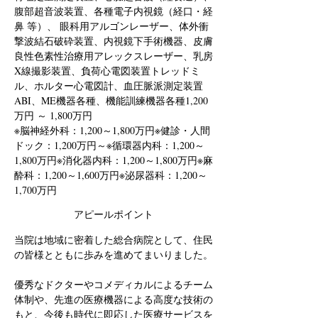
腹部超音波装置、各種電子内視鏡（経口・経
鼻 等）、 眼科用アルゴンレーザー、体外衝
撃波結石破砕装置、内視鏡下手術機器、皮膚
良性色素性治療用アレックスレーザー、乳房
X線撮影装置、負荷心電図装置トレッドミ
ル、ホルター心電図計、血圧脈派測定装置
ABI、ME機器各種、機能訓練機器各種
1,200
万円 ～ 1,800万円
※脳神経外科：1,200～1,800万円※健診・人間
ドック：1,200万円～※循環器内科：1,200～
1,800万円※消化器内科：1,200～1,800万円※麻
酔科：1,200～1,600万円※泌尿器科：1,200～
1,700万円
アピールポイント
当院は地域に密着した総合病院として、住民
の皆様とともに歩みを進めてまいりました。
優秀なドクターやコメディカルによるチーム
体制や、先進の医療機器による高度な技術の
もと、今後も時代に即応した医療サービスを