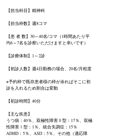
【担当科目】精神科
【担当枠数】週8コマ
【患 者 数】30～40名/コマ（1時間あたり平
均6～7名を診察いただけますと幸いです）
【診療体制】1～2診
【初診人数】週4日勤務の場合、20名/月程度
※予約枠で既存患者様の枠が余ればそこに初
診を入れるため割合は変動
【初診時間】40分
【主な疾患】
うつ病：40％、双極性障害Ⅱ型：17％、双極
性障害Ⅰ型：1％、統合失調症：15％
ADHD：5％、ASD：5％、その他（適応障