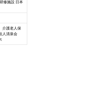
研修施設 日本
、介護老人保
法人清泉会　
ス