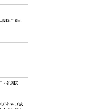
入職時に10日、
戸ヶ谷病院
脳神経外科 形成