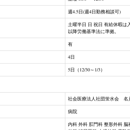
週4.5日(週4日勤務相談可)
土曜半日 日 祝日 有給休暇は
以降労働基準法に準拠。
有
4日
5日（12/30～1/3）
社会医療法人社団蛍水会　名
病院
内科 外科 肛門科 整形外科 