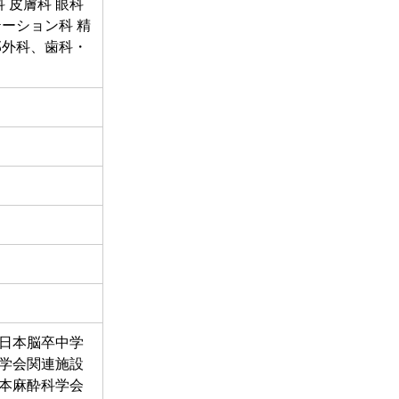
 皮膚科 眼科 
テーション科 精
部外科、歯科・
 日本脳卒中学
学会関連施設 
日本麻酔科学会