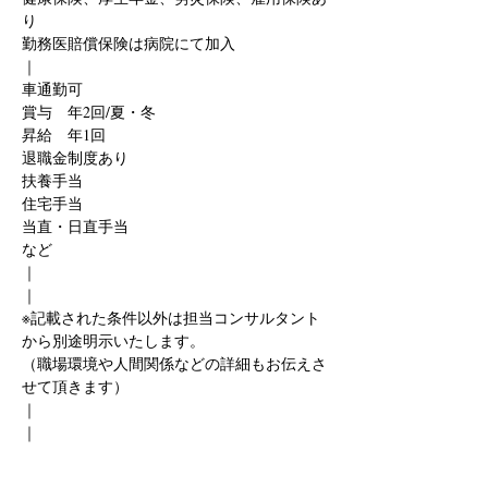
り
勤務医賠償保険は病院にて加入
｜
車通勤可
賞与　年2回/夏・冬
昇給　年1回
退職金制度あり
扶養手当
住宅手当
当直・日直手当
など
｜
｜
※記載された条件以外は担当コンサルタント
から別途明示いたします。
（職場環境や人間関係などの詳細もお伝えさ
せて頂きます）
｜
｜