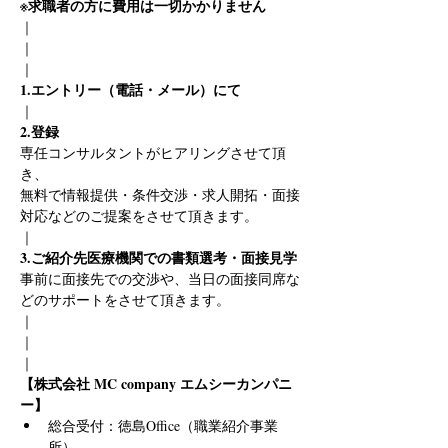
※求職者の方に費用は一切かかりません
｜
｜
｜
1.エントリー（電話・メール）にて
｜
2.登録
専任コンサルタントがヒアリングさせて頂
き、
無料で情報提供・条件交渉・求人開拓・面接
対応などのご提案をさせて頂きます。
｜
3.ご紹介先医療機関での書類選考・面接見学
事前に面接先での交渉や、当日の面接同席な
どのサポートをさせて頂きます。
｜
｜
｜
【株式会社 MC company エムシーカンパニ
ー】
総合受付：徳島Office（職業紹介事業
所）