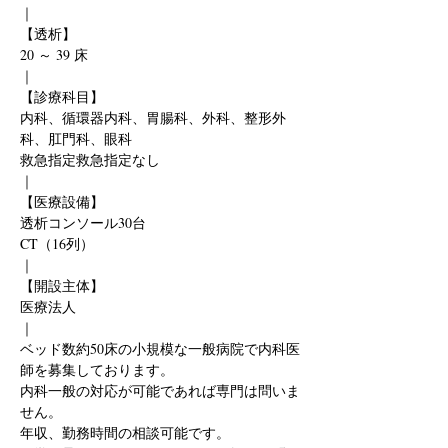
｜
【透析】
20 ～ 39 床
｜
【診療科目】
内科、循環器内科、胃腸科、外科、整形外
科、肛門科、眼科
救急指定救急指定なし
｜
【医療設備】
透析コンソール30台
CT（16列）
｜
【開設主体】
医療法人
｜
ベッド数約50床の小規模な一般病院で内科医
師を募集しております。
内科一般の対応が可能であれば専門は問いま
せん。
年収、勤務時間の相談可能です。