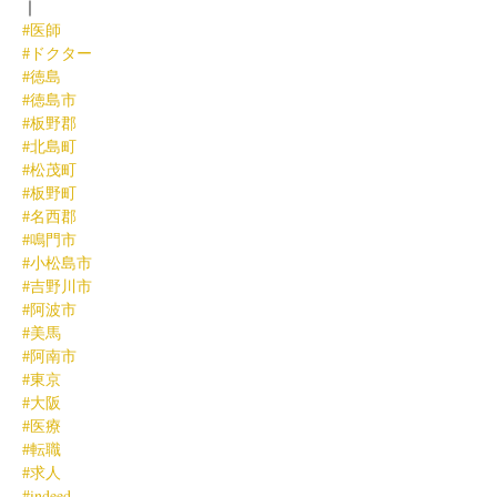
｜
#医師
#ドクター
#徳島
#徳島市
#板野郡
#北島町
#松茂町
#板野町
#名西郡
#鳴門市
#小松島市
#吉野川市
#阿波市
#美馬
#阿南市
#東京
#大阪
#医療
#転職
#求人
#indeed