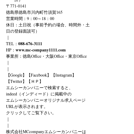
〒771-0141
徳島県徳島市川内町竹須賀165
営業時間：9：00～18：00
休日：土日祝（事前予約の場合、時間外・土
日の登録面談可）
｜
088-676-3111
TEL：
www.mc-company1111.com
HP：
事業所：徳島Office・大阪Office・東京Office
｜
｜
【Google】【Facebook】【Instagram】
【Twitter】【ＨＰ】
エムシーカンパニーで検索すると、
indeed（インディード）に掲載中の
エムシーカンパニーオリジナル求人ページ
URLが表示されます。
クリックしてご覧下さい。
｜
｜
株式会社MCcompanyエムシーカンパニーは