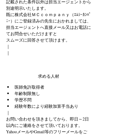
記載された条件以外は担当エージェントから
別途明示いたします。
既に株式会社ＭＣｃｏｍｐａｎｙ（ｴﾑｼｰｶﾝﾊﾟ
ﾆｰ）にご登録済みの先生におかれましては、
担当エージェントへ直接メール又はお電話に
てお問合せいただけますと
スムーズに回答させて頂けます。
｜
｜
求める人材
医師免許取得者
年齢制限無し
学歴不問
経験年数により経験加算手当あり
｜
お問い合わせを頂きましてから、即日～2日
以内にご連絡をさせて頂いております。
YahooメールやGmail等のフリーメールをご