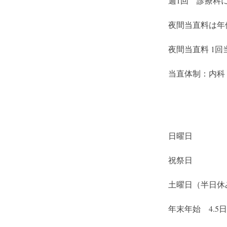
週1回　診療科
夜間当直料は年
夜間当直料 1回当
当直体制：内科
日曜日
祝祭日
土曜日（半日休
年末年始　4.5日