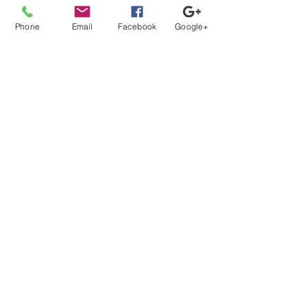
給与
Phone
Email
Facebook
Google+
年収 1600万〜2000万円
この求人の詳細を見る
一覧に戻る
【登録から就業までの流れ】
当社担当者が、あなたのキャリアの方向性に沿ってフル
サポート。
カウンセリング、案件紹介から、ご本人では切り出しに
くい条件交渉などもさせて頂きます。