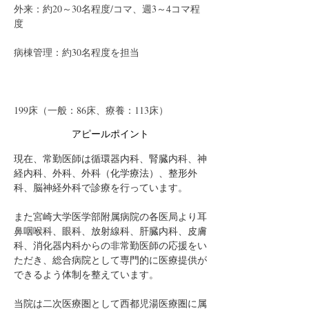
外来：約20～30名程度/コマ、週3～4コマ程
度
病棟管理：約30名程度を担当
199床（一般：86床、療養：113床）
アピールポイント
現在、常勤医師は循環器内科、腎臓内科、神
経内科、外科、外科（化学療法）、整形外
科、脳神経外科で診療を行っています。
また宮崎大学医学部附属病院の各医局より耳
鼻咽喉科、眼科、放射線科、肝臓内科、皮膚
科、消化器内科からの非常勤医師の応援をい
ただき、総合病院として専門的に医療提供が
できるよう体制を整えています。
当院は二次医療圏として西都児湯医療圏に属