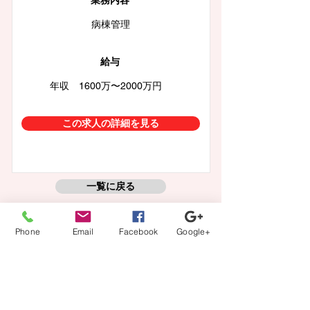
業務内容
病棟管理
給与
年収 1600万〜2000万円
この求人の詳細を見る
一覧に戻る
Phone
Email
Facebook
Google+
【登録から就業までの流れ】
当社担当者が、あなたのキャリアの方向性に沿ってフル
サポート。
カウンセリング、案件紹介から、ご本人では切り出しに
くい条件交渉などもさせて頂きます。