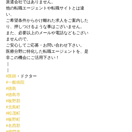
派遣会社ではありません。
他の転職エージェントや転職サイトとは違
い、
ご希望条件からかけ離れた求人をご案内した
り、押しつけるような事はございません。
また、必要以上のメールや電話などもござい
ませんので、
ご安心してご応募・お問い合わせ下さい。
医療分野に特化した転職エージェントを、是
非この機会にご活用下さい！
｜
｜
#医師
・ドクター
#一般病院
#徳島
#徳島市
#板野郡
#北島町
#松茂町
#板野町
#名西郡
#鳴門市