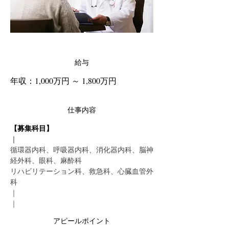
給与
年収：1,000万円 ～ 1,800万円
仕事内容
【募集科目】
｜
循環器内科、呼吸器内科、消化器内科、脳神
経外科、眼科、麻酔科
リハビリテーション科、救急科、心臓血管外
科
｜
｜
アピールポイント