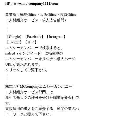
www.mc-company1111.com
HP：
｜
事業所：徳島Office・大阪Office・東京Office
（人材紹介サービス・求人広告部門）
｜
｜
【Google】【Facebook】【Instagram】
【Twitter】【ＨＰ】
エムシーカンパニーで検索すると、
indeed（インディード）に掲載中の
エムシーカンパニーオリジナル求人ページ
URLが表示されます。
クリックしてご覧下さい。
｜
｜
株式会社MCcompanyエムシーカンパニー
（人材紹介サービス部門）は、
厚生労働大臣の許可を受けた職業紹介会社で
す。
直接雇用の求人をご紹介する、民間企業のハ
ローワークと捉えて下さい。