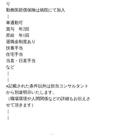
り
勤務医賠償保険は病院にて加入
｜
車通勤可
賞与　年2回
昇給　年1回
退職金制度あり
扶養手当
住宅手当
当直・日直手当
など
｜
｜
※記載された条件以外は担当コンサルタント
から別途明示いたします。
（職場環境や人間関係などの詳細もお伝えさ
せて頂きます）
｜
｜