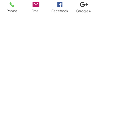
一覧に戻る
Phone
Email
Facebook
Google+
【登録から就業までの流れ】
当社担当者が、あなたのキャリアの方向性に沿ってフル
サポート。
カウンセリング、案件紹介から、ご本人では切り出しに
くい条件交渉などもさせて頂きます。