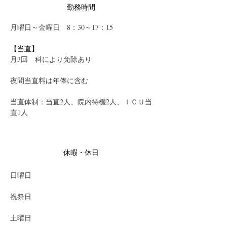
勤務時間
月曜日～金曜日　8：30～17：15
【当直】
月3回　科により免除あり
夜間当直料は年俸に含む
当直体制：当直2人、院内待機2人、ＩＣＵ当
直1人
休暇・休日
日曜日
祝祭日
土曜日