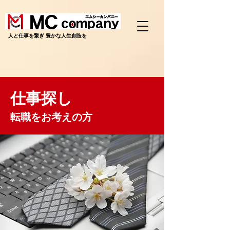
​人と仕事を繋ぎ 豊かな人生創造を
仕事探し
転職をお考えの方