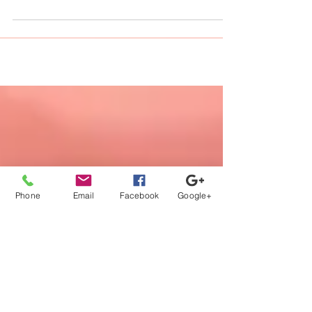
門を設立する運びとなりました。 事業内容
といたしましては、 医師・歯科医師に特化
した コンサルタント・人材紹介 となりま
す。...
Phone
Email
Facebook
Google+
【登録から就業までの流れ】
当社担当者が、あなたのキャリア
の方向性に沿ってフルサポート。
カウンセリング、案件紹介から、
ご本人では切り出しにくい条件交