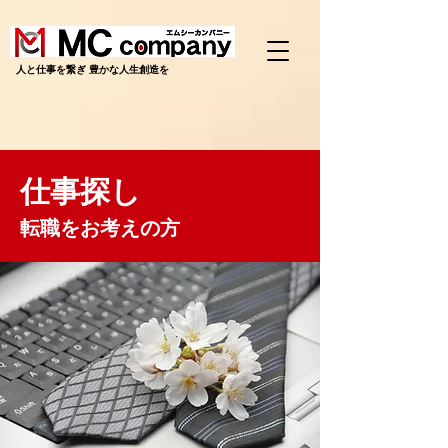
​人と仕事を繋ぎ 豊かな人生創造を
仕事探し
転職をお考えの方