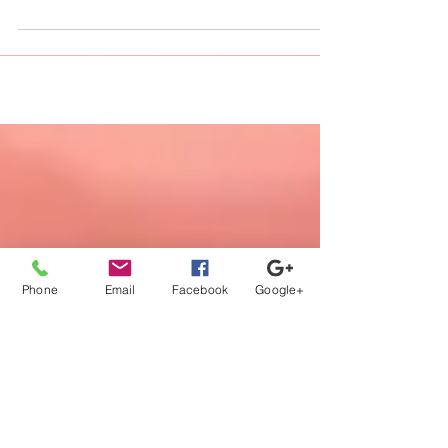
118 徳島県 板野郡 藍住町 正社員 給与：
14,000,000円～19,000,000円 /年収 | | 仕事内
容: #医師 #ドクター ｜ 【 募集科目】 消化器
内科...
Phone
Email
Facebook
Google+
【登録から就業までの流れ】
当社担当者が、あなたのキャリア
の方向性に沿ってフルサポート。
カウンセリング、案件紹介から、
ご本人では切り出しにくい条件交