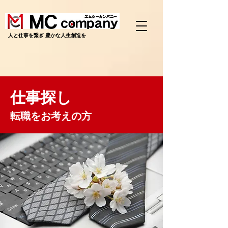
​人と仕事を繋ぎ 豊かな人生創造を
仕事探し
転職をお考えの方