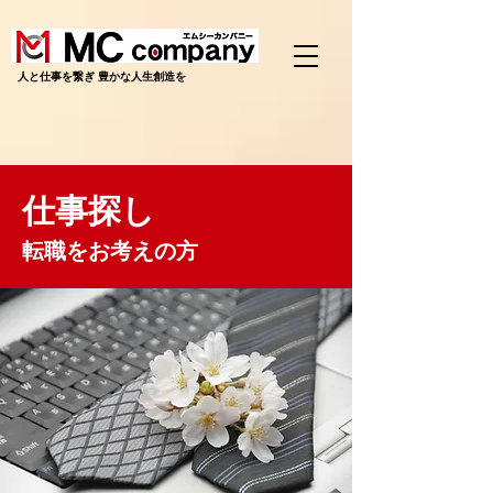
​人と仕事を繋ぎ 豊かな人生創造を
仕事探し
転職をお考えの方