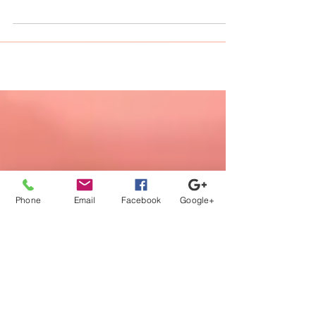
町 正社員 給与：265,000円～370,000円 /月
給 仕事内容及びアピールポイント： #薬剤
師 病院内での薬剤師業務 調剤業務、服薬指
導、医薬品情報管理業務等...
Phone
Email
Facebook
Google+
【登録から就業までの流れ】
当社担当者が、あなたのキャリア
の方向性に沿ってフルサポート。
カウンセリング、案件紹介から、