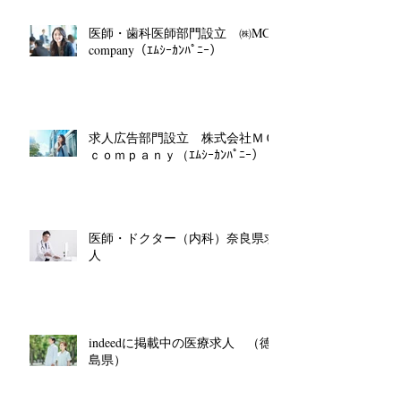
医師・歯科医師部門設立 ㈱MC
company（ｴﾑｼｰｶﾝﾊﾟﾆｰ）
求人広告部門設立 株式会社ＭＣ
ｃｏｍｐａｎｙ（ｴﾑｼｰｶﾝﾊﾟﾆｰ）
医師・ドクター（内科）奈良県求
人
indeedに掲載中の医療求人 （徳
島県）