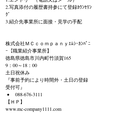
2.写真添付の履歴書持参にて登録ｶｳﾝｾﾘﾝ
ｸﾞ
3.紹介先事業所に面接・見学の手配
株式会社ＭＣｃｏｍｐａｎｙｴﾑｼｰｶﾝﾊﾟﾆ
ｰ【職業紹介事業所】
徳島県徳島市川内町竹須賀165
9：00～18：00
土日祝休み
『事前予約により時間外・土日の登録
受付可』 
088-676-3111 
【ＨＰ】
www.mc-company1111.com