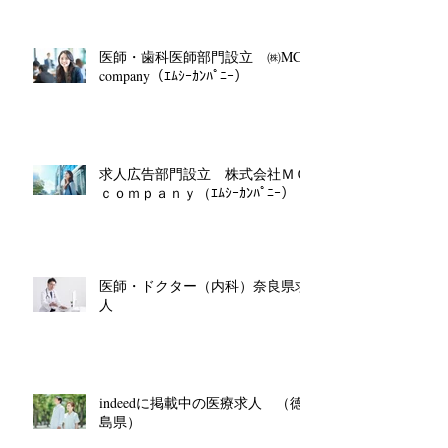
医師・歯科医師部門設立 ㈱MC
company（ｴﾑｼｰｶﾝﾊﾟﾆｰ）
求人広告部門設立 株式会社ＭＣ
ｃｏｍｐａｎｙ（ｴﾑｼｰｶﾝﾊﾟﾆｰ）
医師・ドクター（内科）奈良県求
人
indeedに掲載中の医療求人 （徳
島県）