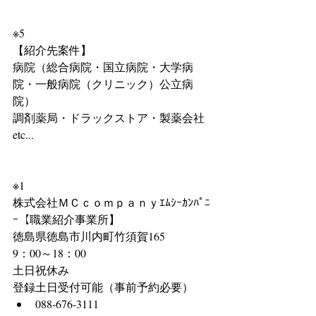
※5
【紹介先案件】
病院（総合病院・国立病院・大学病
院・一般病院（クリニック）公立病
院）
調剤薬局・ドラックストア・製薬会社 
etc...
※1
株式会社ＭＣｃｏｍｐａｎｙｴﾑｼｰｶﾝﾊﾟﾆ
ｰ【職業紹介事業所】
徳島県徳島市川内町竹須賀165
9：00～18：00
土日祝休み
登録土日受付可能（事前予約必要） 
088-676-3111 