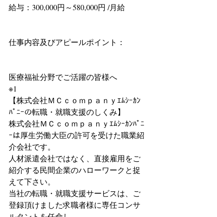
給与：300,000円～580,000円 /月給
仕事内容及びアピールポイント：
医療福祉分野でご活躍の皆様へ
※1
【株式会社ＭＣｃｏｍｐａｎｙｴﾑｼｰｶﾝ
ﾊﾟﾆｰの転職・就職支援のしくみ】
株式会社ＭＣｃｏｍｐａｎｙｴﾑｼｰｶﾝﾊﾟﾆ
ｰは厚生労働大臣の許可を受けた職業紹
介会社です。
人材派遣会社ではなく、直接雇用をご
紹介する民間企業のハローワークと捉
えて下さい。
当社の転職・就職支援サービスは、ご
登録頂けました求職者様に専任コンサ
ルタントを任命し、