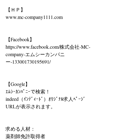
【ＨＰ】
www.mc-company1111.com
【Facebook】
https://www.facebook.com/株式会社-MC-
company-エムシーカンパニ
ー-133001730195691/
【Google】
ｴﾑｼｰｶﾝﾊﾟﾆｰで検索！
indeed（ｲﾝﾃﾞｨｰﾄﾞ）ｵﾘｼﾞﾅﾙ求人ﾍﾟｰｼﾞ
URLが表示されます。
求める人材：
薬剤師免許取得者