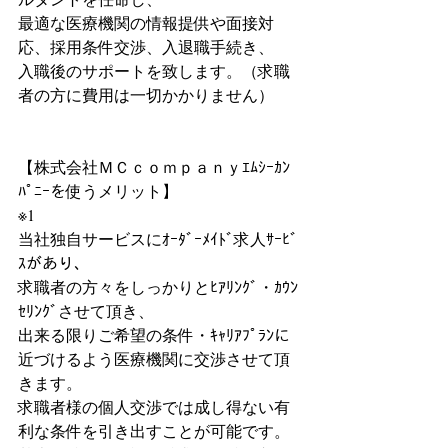
最適な医療機関の情報提供や面接対
応、採用条件交渉、入退職手続き、
入職後のサポートを致します。（求職
者の方に費用は一切かかりません）
【株式会社ＭＣｃｏｍｐａｎｙｴﾑｼｰｶﾝ
ﾊﾟﾆｰを使うメリット】
※1
当社独自サービスにｵｰﾀﾞｰﾒｲﾄﾞ求人ｻｰﾋﾞ
ｽがあり、
求職者の方々をしっかりとﾋｱﾘﾝｸﾞ・ｶｳﾝ
ｾﾘﾝｸﾞさせて頂き、
出来る限りご希望の条件・ｷｬﾘｱﾌﾟﾗﾝに
近づけるよう医療機関に交渉させて頂
きます。
求職者様の個人交渉では成し得ない有
利な条件を引き出すことが可能です。