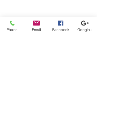
薬剤師ピックアップ求人②
Phone
Email
Facebook
Google+
医師（ドクター）歯科医師ピック
アップ求人②
看護師・准看護師ピックアップ求
人⑧