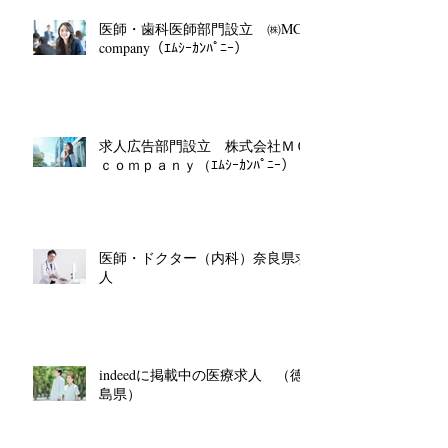
医師・歯科医師部門設立 ㈱MC
company（ｴﾑｼｰｶﾝﾊﾟﾆｰ）
求人広告部門設立 株式会社ＭＣ
ｃｏｍｐａｎｙ（ｴﾑｼｰｶﾝﾊﾟﾆｰ）
医師・ドクター（内科）奈良県求
人
indeedに掲載中の医療求人 （徳
島県）