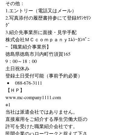
その他：
1.エントリー（電話又はメール）
2.写真添付の履歴書持参にて登録ｶｳﾝｾﾘﾝ
ｸﾞ
3.紹介先事業所に面接・見学手配
株式会社ＭＣｃｏｍｐａｎｙｴﾑｼｰｶﾝﾊﾟﾆ
ｰ【職業紹介事業所】
徳島県徳島市川内町竹須賀165
9：00～18：00
土日祝休み
登録土日受付可能（事前予約必要） 
088-676-3111 
【ＨＰ】
www.mc-company1111.com
※1
当社は派遣会社ではありません。
直接雇用をご紹介する厚生労働大臣の
許可を受けた職業紹介会社です。
民間企業のハローワークと捉えて下さ