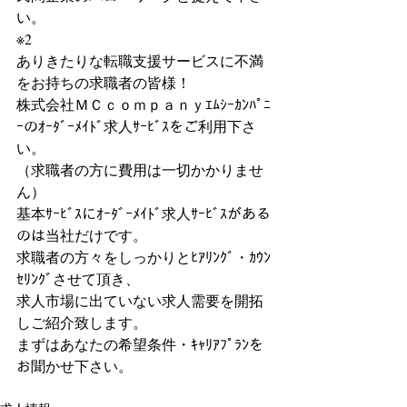
い。
※2
ありきたりな転職支援サービスに不満
をお持ちの求職者の皆様！
株式会社ＭＣｃｏｍｐａｎｙｴﾑｼｰｶﾝﾊﾟﾆ
ｰのｵｰﾀﾞｰﾒｲﾄﾞ求人ｻｰﾋﾞｽをご利用下さ
い。
（求職者の方に費用は一切かかりませ
ん）
基本ｻｰﾋﾞｽにｵｰﾀﾞｰﾒｲﾄﾞ求人ｻｰﾋﾞｽがある
のは当社だけです。
求職者の方々をしっかりとﾋｱﾘﾝｸﾞ・ｶｳﾝ
ｾﾘﾝｸﾞさせて頂き、
求人市場に出ていない求人需要を開拓
しご紹介致します。
まずはあなたの希望条件・ｷｬﾘｱﾌﾟﾗﾝを
お聞かせ下さい。